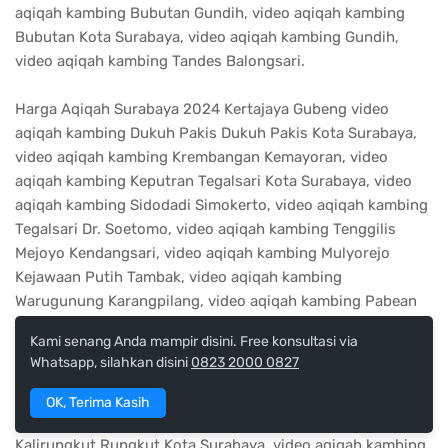
aqiqah kambing Bubutan Gundih, video aqiqah kambing
Bubutan Kota Surabaya, video aqiqah kambing Gundih,
video aqiqah kambing Tandes Balongsari.
Harga Aqiqah Surabaya 2024 Kertajaya Gubeng video
aqiqah kambing Dukuh Pakis Dukuh Pakis Kota Surabaya,
video aqiqah kambing Krembangan Kemayoran, video
aqiqah kambing Keputran Tegalsari Kota Surabaya, video
aqiqah kambing Sidodadi Simokerto, video aqiqah kambing
Tegalsari Dr. Soetomo, video aqiqah kambing Tenggilis
Mejoyo Kendangsari, video aqiqah kambing Mulyorejo
Kejawaan Putih Tambak, video aqiqah kambing
Warugunung Karangpilang, video aqiqah kambing Pabean
Cantian Kota Surabaya, video aqiqah kambing Sidosermo
Kami senang Anda mampir disini. Free konsultasi via
Wonocolo.
Whatsapp, silahkan disini
0823 2000 0827
Harga Aqiqah Surabaya 2024 Kertajaya Gubeng video
OK, Terima Kasih
aqiqah kambing Alun-Alun Contong, video aqiqah kambing
Kalirungkut Rungkut Kota Surabaya, video aqiqah kambing