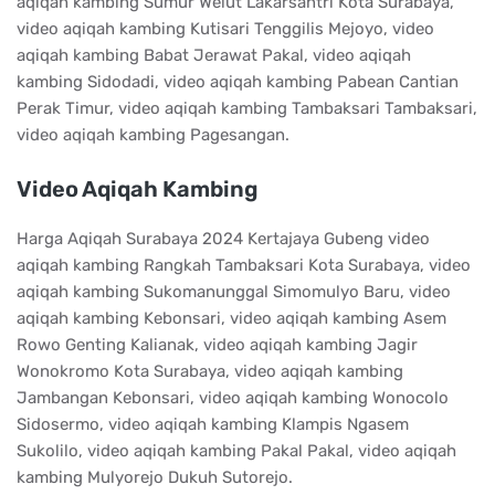
aqiqah kambing Sumur Welut Lakarsantri Kota Surabaya,
video aqiqah kambing Kutisari Tenggilis Mejoyo, video
aqiqah kambing Babat Jerawat Pakal, video aqiqah
kambing Sidodadi, video aqiqah kambing Pabean Cantian
Perak Timur, video aqiqah kambing Tambaksari Tambaksari,
video aqiqah kambing Pagesangan.
Video Aqiqah Kambing
Harga Aqiqah Surabaya 2024 Kertajaya Gubeng video
aqiqah kambing Rangkah Tambaksari Kota Surabaya, video
aqiqah kambing Sukomanunggal Simomulyo Baru, video
aqiqah kambing Kebonsari, video aqiqah kambing Asem
Rowo Genting Kalianak, video aqiqah kambing Jagir
Wonokromo Kota Surabaya, video aqiqah kambing
Jambangan Kebonsari, video aqiqah kambing Wonocolo
Sidosermo, video aqiqah kambing Klampis Ngasem
Sukolilo, video aqiqah kambing Pakal Pakal, video aqiqah
kambing Mulyorejo Dukuh Sutorejo.